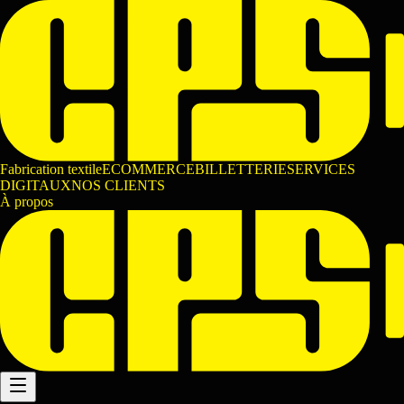
Fabrication textile
ECOMMERCE
BILLETTERIE
SERVICES
DIGITAUX
NOS CLIENTS
À propos